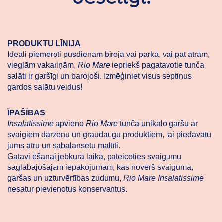
PRODUKTU LĪNIJA
Ideāli piemēroti pusdienām birojā vai parkā, vai pat ātrām,
vieglām vakariņām,
Rio Mare
iepriekš pagatavotie tunča
salāti ir garšīgi un barojoši. Izmēģiniet visus septiņus
gardos salātu veidus!
ĪPAŠĪBAS
Insalatissime
apvieno
Rio Mare
tunča unikālo garšu ar
svaigiem dārzeņu un graudaugu produktiem, lai piedāvātu
jums ātru un sabalansētu maltīti.
Gatavi ēšanai jebkurā laikā, pateicoties svaigumu
saglabājošajam iepakojumam, kas novērš svaiguma,
garšas un uzturvērtības zudumu,
Rio Mare Insalatissime
nesatur pievienotus konservantus.