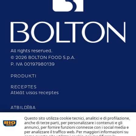
All rights reserved.
© 2026 BOLTON FOOD S.p.A.
P. IVA 00197980139
PRODUKTI
RECEPTES
Atklāt visas receptes
ATBILDĪBA
Questo sito utilizza cookie tecnici, analitici e di profilazione,
SAZINĀTIES AR MUMS
anche di terze parti, per personalizzare i contenuti e gli
SĪKDATŅU POLITIKA UN PRIVĀTUMA POLITIKA
annunci, per fornire funzioni connesse con i social media e
per analizzare il traffico web. Per maggiori informazioni su