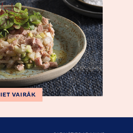
IET VAIRĀK