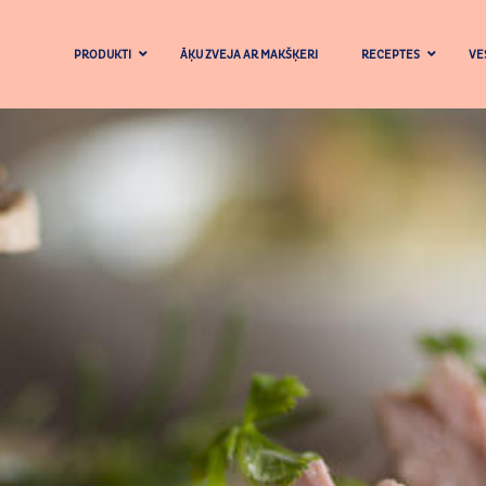
PRODUKTI
ĀĶU ZVEJA AR MAKŠĶERI
RECEPTES
VE