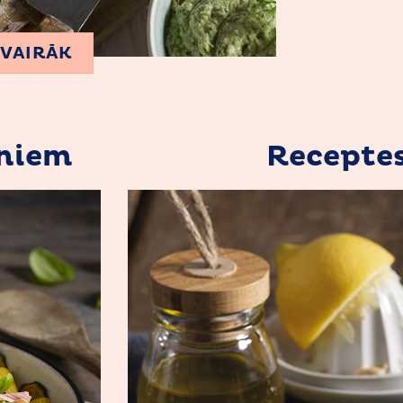
 VAIRĀK
eniem
Receptes